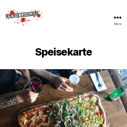
Menu
Bye
Bye
Cavaliere
Speisekarte