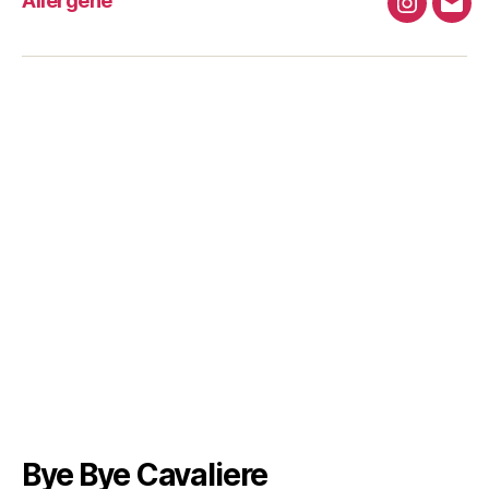
Allergene
Instagra
Emai
Bye Bye Cavaliere